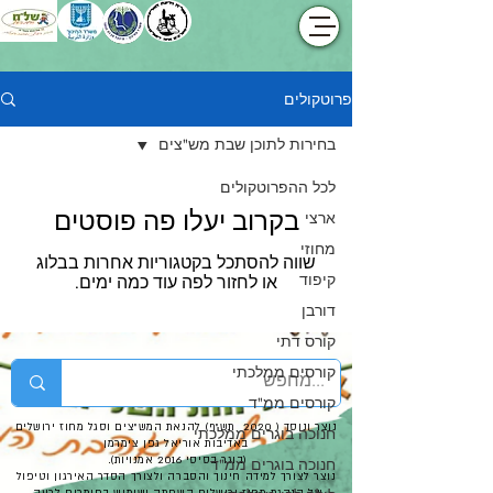
פרוטקולים
בחירות לתוכן שבת מש"צים
לכל ההפרוטקולים
בקרוב יעלו פה פוסטים
ארצי
מחוזי
שווה להסתכל בקטגוריות אחרות בבלוג
קיפוד
או לחזור לפה עוד כמה ימים.
דורבן
קורס דתי
קורסים ממלכתי
קורסים ממ"ד
נוצר ונוסד ( 2020 תש"ף) להנאת המש"צים וסגל מחוז ירושלים
חנוכה בוגרים ממלכתי
באדיבות אוריאל גפן צימרמן
(בוגר בסיסי 2016 אמנויות).
חנוכה בוגרים ממ"ד
נוצר לצורך למידה חינוך והסברה ולצורך הסדר האירגון וטיפול
של הנהגת מחוז ירושלים השחתה ושימוש בחומרים לרעה