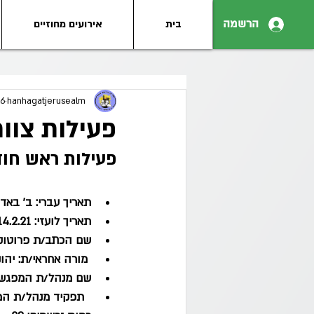
הרשמה
בית
אירועים מחוזיים
hanhagatjerusealm
16 בפבר׳ 
פעילות צוות חמ"ד-
פעילות ראש חוד
תאריך עברי: ב' בא
תאריך לועזי: 14.2.21
שם הכתב/ת פרוטוקול
 מורה אחראי/ת: יהונתן ניסים מור יוסף
שם מנהל/ת המפגש: 
  תפקיד מנהל/ת המפגש: ראשי צוות חמ"ד