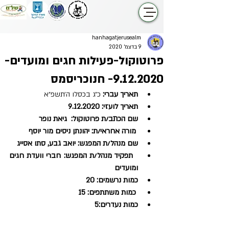
hanhagatjerusealm
9 בדצמ׳ 2020
פרוטוקול-פעילות חגים ומועדים-
9.12.2020- חנוכריסמס
תאריך עברי: 
כ״ג בכסלו ה׳תשפ״א
תאריך לועזי: 9.12.2020
שם הכתב/ת פרוטוקול:  גיאת נופר
 מורה אחראי/ת: יהונתן ניסים מור יוסף
שם מנהל/ת המפגש: יואב גבע, סתו אסייג 
  תפקיד מנהל/ת המפגש: חברי וועדת חגים 
ומועדים 
כמות נרשמים: 20
 כמות משתתפים: 15
כמות נעדרים:5