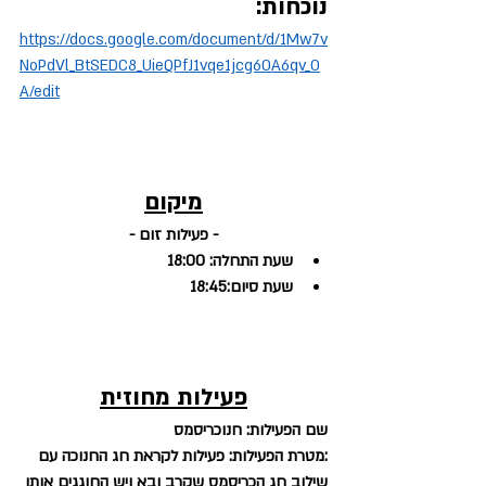
נוכחות: 
https://docs.google.com/document/d/1Mw7v
NoPdVl_BtSEDC8_UieQPfJ1vqe1jcg6OA6qv_O
A/edit
מיקום
- פעילות זום -
שעת התחלה: 18:00
שעת סיום:18:45
פעילות מחוזית
שם הפעילות: חנוכריסמס
:מטרת הפעילות: פעילות לקראת חג החנוכה עם 
שילוב חג הכריסמס שקרב ובא ויש החוגגים אותו