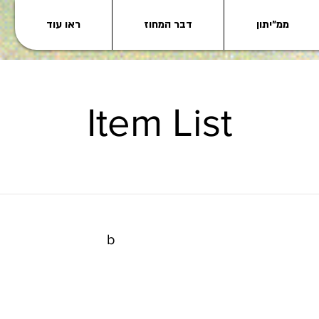
ממ"יתון
דבר המחוז
ראו עוד
Item List
b